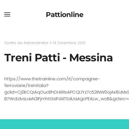
Pattionline
Skip to main content
Scritto da Administrator il
14 Dicembre 2012
.
Treni Patti - Messina
https://www.thetrainline.com/it/compagnie-
ferroviarie/trenitalia?
gclid=Cj0KCQiAqOucBhDrARIsAPCQL1Yz7c52INW0ojAx8IJMx
B7WcEdvsLaxN3IFjmhtGsIFd4TSdUaAgcPEALw_wcB&gclsrc=