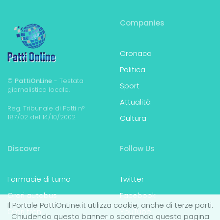
Companies
Cronaca
Politica
©
PattiOnLine
- Testata
Sport
giornalistica locale.
Attualità
Reg. Tribunale di Patti n°
187/02 del 14/10/2002
Cultura
Discover
Follow Us
Farmacie di turno
Twitter
Orari autobus
Facebook
Il Portale PattiOnLine.it utilizza cookie, anche di terze parti.
Orari treni
YouTube
Chiudendo questo banner o scorrendo questa pagina